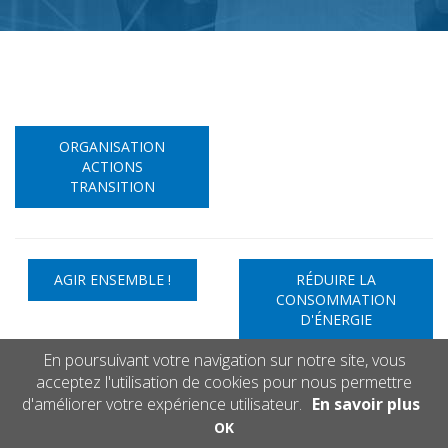
ORGANISATION
ACTIONS
TRANSITION
AGIR ENSEMBLE !
RÉDUIRE LA
CONSOMMATION
D'ÉNERGIE
En poursuivant votre navigation sur notre site, vous
FAVORISER LA
INTENSIFIER LE
acceptez l'utilisation de cookies pour nous permettre
BIODIVERSITÉ
RECYCLAGE
d'améliorer votre expérience utilisateur.
En savoir plus
OK